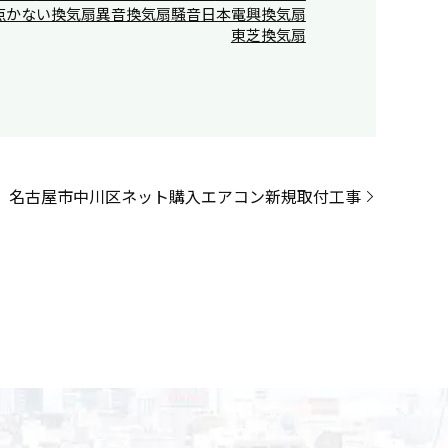
点かない
換気扇異音
換気扇騒音
日本電興換気扇
東芝換気扇
名古屋市中川区ネット購入エアコン新規取付工事