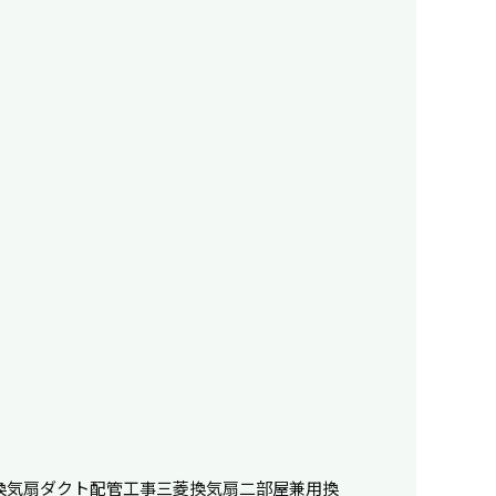
換気扇
ダクト配管工事
三菱換気扇
二部屋兼用換