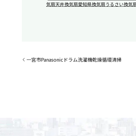
気扇
天井換気扇
愛知県
換気扇うるさい
換気
一宮市Panasonicドラム洗濯機乾燥循環清掃