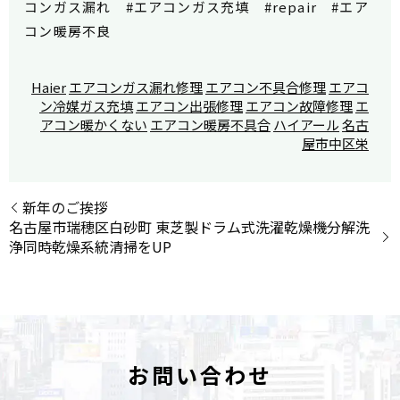
コンガス漏れ #エアコンガス充填 #repair #エア
コン暖房不良
Haier
エアコンガス漏れ修理
エアコン不具合修理
エアコ
ン冷媒ガス充填
エアコン出張修理
エアコン故障修理
エ
アコン暖かくない
エアコン暖房不具合
ハイアール
名古
屋市中区栄
新年のご挨拶
名古屋市瑞穂区白砂町 東芝製ドラム式洗濯乾燥機分解洗
浄同時乾燥系統清掃をUP
お問い合わせ