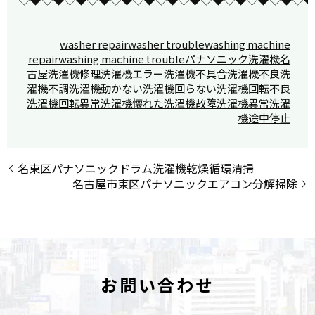
washer repair
washer trouble
washing machine
repair
washing machine trouble
パナソニック洗濯機
名
古屋洗濯機修理
洗濯機エラー
洗濯機不具合
洗濯機不良
洗
濯機不調
洗濯機動かない
洗濯機回らない
洗濯機回転不良
洗濯機回転異常
洗濯機懐れた
洗濯機故障
洗濯機異常
洗濯
機途中停止
名東区パナソニックドラム洗濯機乾燥循環清掃
名古屋市東区パナソニックエアコン分解掃除
お問い合わせ