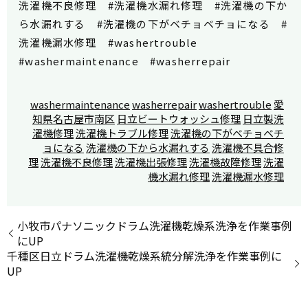
洗濯機不良修理 #洗濯機水漏れ修理 #洗濯機の下か
ら水漏れする #洗濯機の下がベチョベチョになる #
洗濯機漏水修理 #washertrouble
#washermaintenance #washerrepair
washermaintenance
washerrepair
washertrouble
愛
知県名古屋市南区
日立ビートウォッシュ修理
日立製洗
濯機修理
洗濯機トラブル修理
洗濯機の下がベチョベチ
ョになる
洗濯機の下から水漏れする
洗濯機不具合修
理
洗濯機不良修理
洗濯機出張修理
洗濯機故障修理
洗濯
機水漏れ修理
洗濯機漏水修理
小牧市パナソニックドラム洗濯機乾燥系洗浄を作業事例
にUP
千種区日立ドラム洗濯機乾燥系統分解洗浄を作業事例に
UP