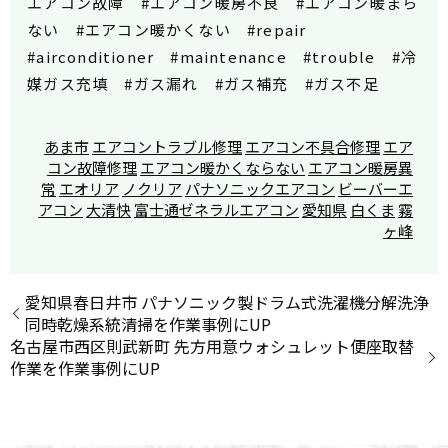
エアコン故障 #エアコン暖房不良 #エアコン暖まら
ない #エアコン暖かくない #repair
#airconditioner #maintenance #trouble #冷
媒ガス充填 #ガス漏れ #ガス補充 #ガス不足
あま市
エアコントラブル修理
エアコン不具合修理
エア
コン故障修理
エアコン暖かくならない
エアコン暖房異
常
エオリア
ノクリア
パナソニックエアコン
ビーバーエ
アコン
大清快
富士通ゼネラルエアコン
愛知県
白くま
霧
ヶ峰
愛知県春日井市 パナソニック製ドラム式洗濯機分解洗浄
同時乾燥系統清掃を作業事例にUP
名古屋市西区則武新町 先方用意ウォシュレット便座取替
作業を作業事例にUP