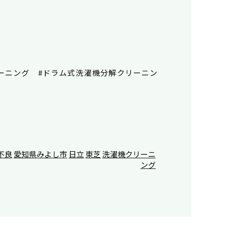
リーニング #ドラム式洗濯機分解クリーニン
不良
愛知県みよし市
日立
東芝
洗濯機クリーニ
ング