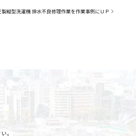
芝製縦型洗濯機 排水不良修理作業を作業事例にＵＰ
さい。