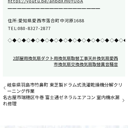
https://youtu.be/anbdXm0YUoA
━━━━━━━━━━━━━━━━━━━━
住所:愛知県愛西市落合町中河原1688
TEL:080-8327-2877
◇◆◇◆◇◆◇◆◇◆◇◆◇◆◇◆◇◆◇◆◇◆◇◆◇
2部屋用換気扇
ダクト用換気扇
取替工事
天井換気扇
愛西
市
換気扇交換
換気扇取替
異音
騒音
岐阜県羽島市竹鼻町 東芝製ドラム式洗濯乾燥機分解クリ
ーニング作業
名古屋市瑞穂区牛巻 富士通ゼネラルエアコン 室内機水漏
れ修理