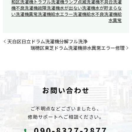
和区
洗濯機トラブル
洗濯機ランプ点滅
洗濯機不具合
洗濯
機不良
洗濯機故障
洗濯機水が出ない
洗濯機水が貯まらな
い
洗濯機異常
洗濯機給水エラー
洗濯機給水不良
洗濯機給
水異常
天白区日立ドラム洗濯機分解フル洗浄
瑞穂区東芝ドラム洗濯機排水異常エラー修理
お問い合わせ
ご不明点などございましたら、
修助サポートへご相談ください。
090-8327-2877