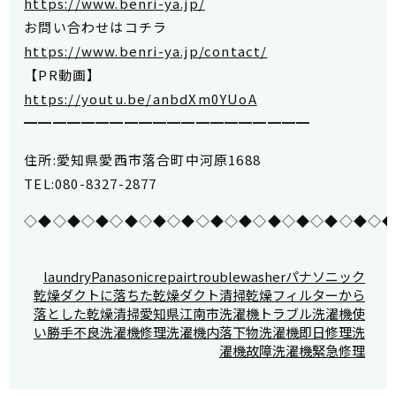
https://www.benri-ya.jp/
お問い合わせはコチラ
https://www.benri-ya.jp/contact/
【PR動画】
https://youtu.be/anbdXm0YUoA
━━━━━━━━━━━━━━━━━━━━
住所:愛知県愛西市落合町中河原1688
TEL:080-8327-2877
◇◆◇◆◇◆◇◆◇◆◇◆◇◆◇◆◇◆◇◆◇◆◇◆◇
laundry
Panasonic
repair
trouble
washer
パナソニック
乾燥ダクトに落ちた
乾燥ダクト清掃
乾燥フィルターから
落とした
乾燥清掃
愛知県
江南市
洗濯機トラブル
洗濯機使
い勝手不良
洗濯機修理
洗濯機内落下物
洗濯機即日修理
洗
濯機故障
洗濯機緊急修理