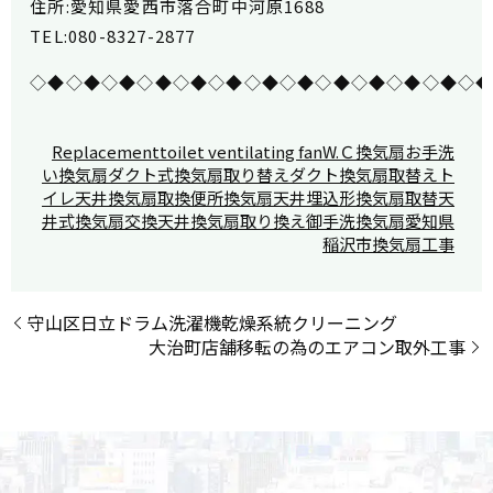
住所:愛知県愛西市落合町中河原1688
TEL:080-8327-2877
◇◆◇◆◇◆◇◆◇◆◇◆◇◆◇◆◇◆◇◆◇◆◇◆◇
Replacement
toilet ventilating fan
W.Ｃ換気扇
お手洗
い換気扇
ダクト式換気扇取り替え
ダクト換気扇取替え
ト
イレ天井換気扇取換
便所換気扇
天井埋込形換気扇取替
天
井式換気扇交換
天井換気扇取り換え
御手洗換気扇
愛知県
稲沢市
換気扇工事
守山区日立ドラム洗濯機乾燥系統クリーニング
大治町店舗移転の為のエアコン取外工事