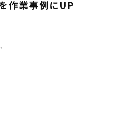
を作業事例にUP
い。