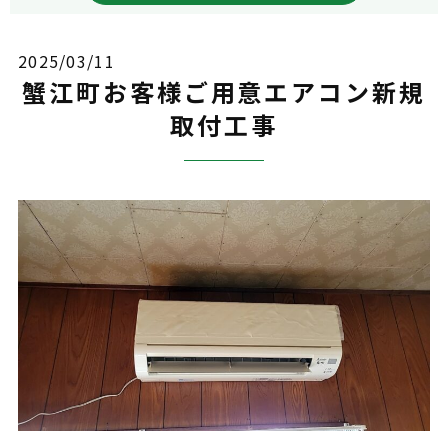
2025/03/11
蟹江町お客様ご用意エアコン新規
取付工事