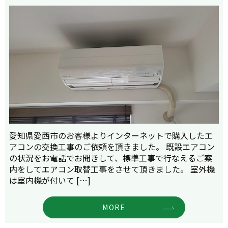
愛知県愛西市のお客様よりインターネットで購入したエ
アコンの交換工事のご依頼を頂きました。 既設エアコン
の状況をお電話でお聞きして、標準工事で行なえるご案
内をしてエアコン取替工事をさせて頂きました。 室外機
は室内機が付いて […]
MORE