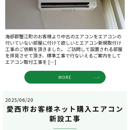
海部郡蟹江町のお客様より中古のエアコンをエアコンの
付いていない部屋に付けて欲しいとエアコン新規取付け
工事のご依頼を頂きました。 ご訪問して設置される部屋
を拝見させて頂き、標準工事で行ないえるご案内をして
エアコン取付工事を […]
MORE
2025/06/20
愛西市お客様ネット購入エアコン
新設工事