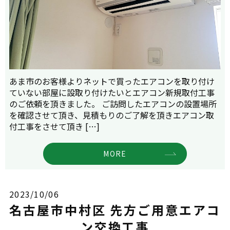
あま市のお客様よりネットで買ったエアコンを取り付け
ていない部屋に設取り付けたいとエアコン新規取付工事
のご依頼を頂きました。 ご訪問したエアコンの設置場所
を確認させて頂き、見積もりのご了解を頂きエアコン取
付工事をさせて頂き […]
MORE
2023/10/06
名古屋市中村区 先方ご用意エアコ
ン交換工事