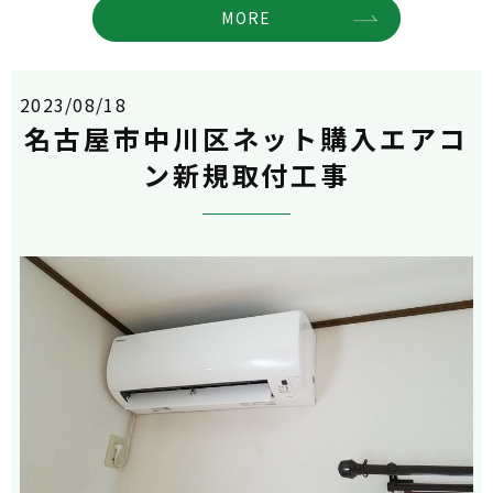
MORE
2023/08/18
名古屋市中川区ネット購入エアコ
ン新規取付工事