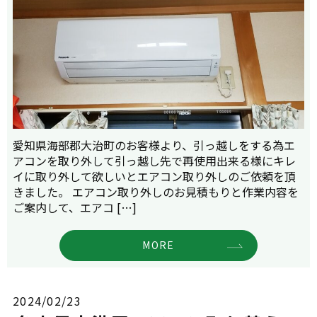
愛知県海部郡大治町のお客様より、引っ越しをする為エ
アコンを取り外して引っ越し先で再使用出来る様にキレ
イに取り外して欲しいとエアコン取り外しのご依頼を頂
きました。 エアコン取り外しのお見積もりと作業内容を
ご案内して、エアコ […]
MORE
2024/02/23