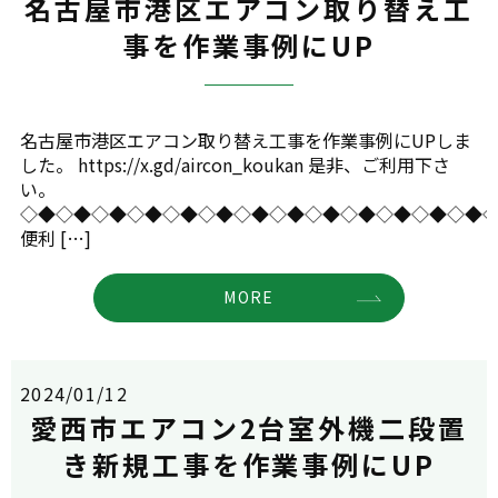
名古屋市港区エアコン取り替え工
事を作業事例にUP
名古屋市港区エアコン取り替え工事を作業事例にUPしま
した。 https://x.gd/aircon_koukan 是非、ご利用下さ
い。
◇◆◇◆◇◆◇◆◇◆◇◆◇◆◇◆◇◆◇◆◇◆◇◆◇◆
便利 […]
MORE
2024/01/12
愛西市エアコン2台室外機二段置
き新規工事を作業事例にUP