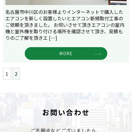
名古屋市中川区のお客様よりインターネットで購入した
エアコンを新しく設置したいとエアコン新規取付工事の
ご依頼を頂きました。 お伺いさせて頂きエアコンの室内
機と室外機を取り付ける場所を確認させて頂き、見積も
りのご了解を頂きエ […]
MORE
1
2
お問い合わせ
ご不明点などございましたら、