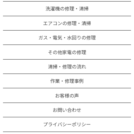
洗濯機の修理・清掃
エアコンの修理・清掃
ガス・電気・水回りの修理
その他家電の修理
清掃・修理の流れ
作業・修理事例
お客様の声
お問い合わせ
プライバシーポリシー