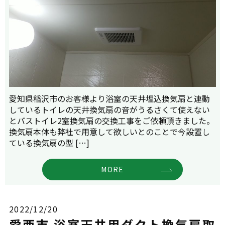
愛知県稲沢市のお客様より浴室の天井埋込換気扇と連動
しているトイレの天井換気扇の音がうるさくて使えない
とバストイレ2室換気扇の交換工事をご依頼頂きました。
換気扇本体も弊社で用意して欲しいとのことで今設置し
ている換気扇の型 […]
MORE
2022/12/20
愛西市 浴室天井用ダクト換気扇取